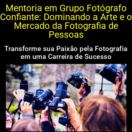
danilorusso.com.br
Mentoria em Grupo Fotógrafo
Confiante: Dominando a Arte e o
Mercado da Fotografia de
Pessoas
Transforme sua Paixão pela Fotografia
em uma Carreira de Sucesso