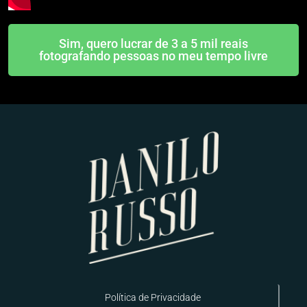
Sim, quero lucrar de 3 a 5 mil reais
fotografando pessoas no meu tempo livre
Política de Privacidade